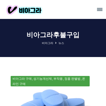
비아그라후불구입
비아그라
뉴스
비아그라 구매
성기능개선제
부작용
정품 판별법
온
라인 구매