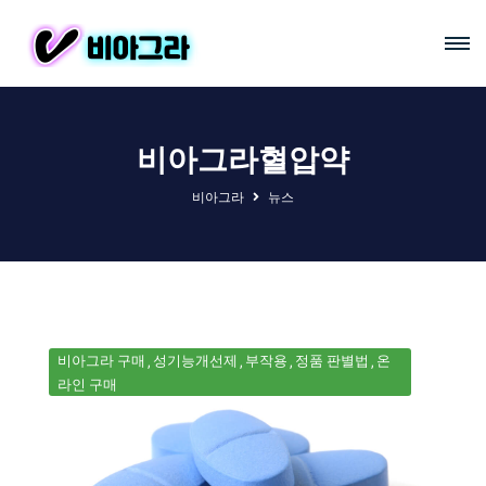
비아그라혈압약
비아그라
뉴스
비아그라 구매
성기능개선제
부작용
정품 판별법
온
라인 구매