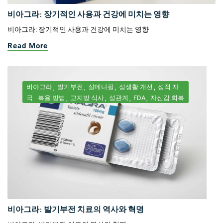
비아그라: 장기적인 사용과 건강에 미치는 영향
비아그라: 장기적인 사용과 건강에 미치는 영향
Read More
비아그라
발기부전
실데나필
성생활 개선
성적 자
극
복용 방법
고지방 식사
성관계
FDA
자신감 회복
비아그라: 발기부전 치료의 역사와 혁명