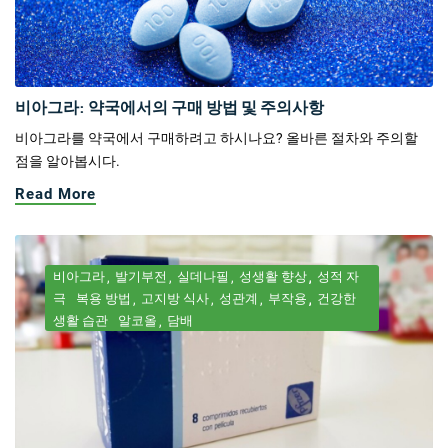
비아그라: 약국에서의 구매 방법 및 주의사항
비아그라를 약국에서 구매하려고 하시나요? 올바른 절차와 주의할
점을 알아봅시다.
Read More
비아그라
발기부전
실데나필
성생활 향상
성적 자
극
복용 방법
고지방 식사
성관계
부작용
건강한
생활 습관
알코올
담배