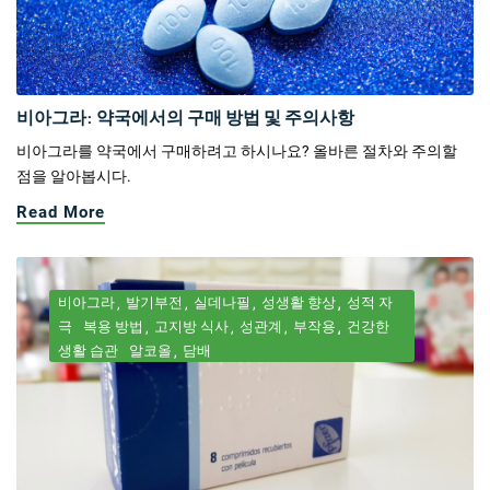
비아그라: 약국에서의 구매 방법 및 주의사항
비아그라를 약국에서 구매하려고 하시나요? 올바른 절차와 주의할
점을 알아봅시다.
Read More
비아그라
발기부전
실데나필
성생활 향상
성적 자
극
복용 방법
고지방 식사
성관계
부작용
건강한
생활 습관
알코올
담배