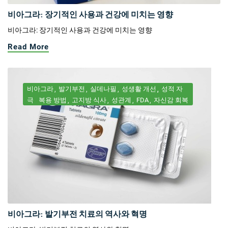
비아그라: 장기적인 사용과 건강에 미치는 영향
비아그라: 장기적인 사용과 건강에 미치는 영향
Read More
비아그라
발기부전
실데나필
성생활 개선
성적 자
극
복용 방법
고지방 식사
성관계
FDA
자신감 회복
비아그라: 발기부전 치료의 역사와 혁명