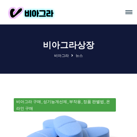
비아그라상장
비아그라
뉴스
비아그라 구매
성기능개선제
부작용
정품 판별법
온
라인 구매