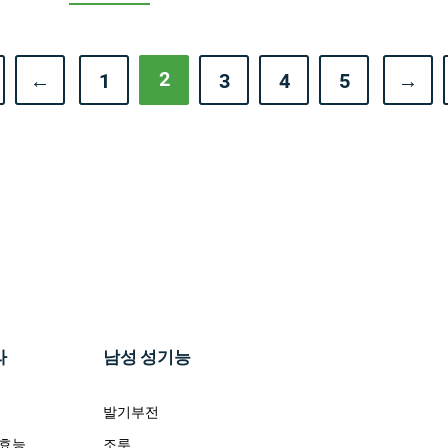
2
←
1
3
4
5
→
라
남성 성기능
발기부전
 효능
조루