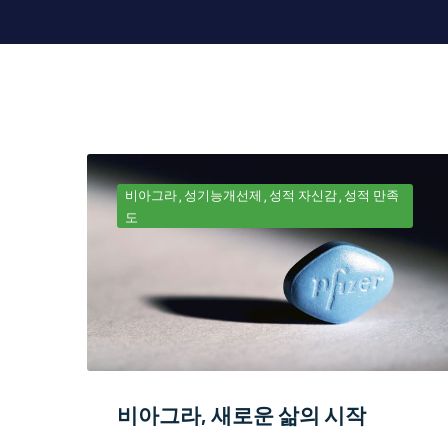
비아그라
성기능개선제
성적 자신감
성적 만족
도
비아그라, 새로운 삶의 시작