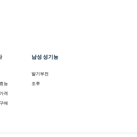
라
남성 성기능
발기부전
 효능
조루
 가격
 구매