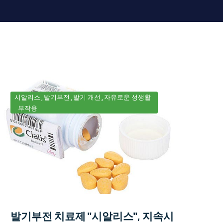
시알리스
발기부전
발기 개선
자유로운 성생활
부작용
발기부전 치료제 "시알리스", 지속시